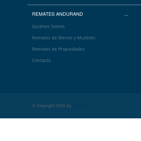
REMATES ANDURAND
...
Quiénes Somos
Remates de Bienes y Muebles
Remates de Propiedades
Contacto
© Copyright 2020. by
IdeMEDIA
.