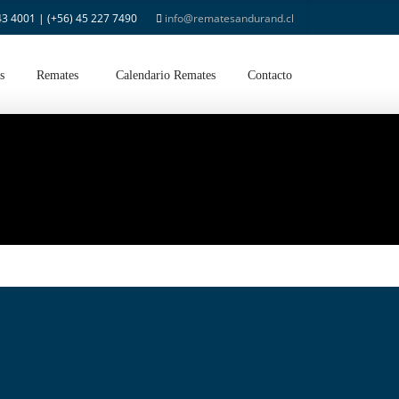
43 4001 | (+56) 45 227 7490
info@rematesandurand.cl
s
Remates
Calendario Remates
Contacto