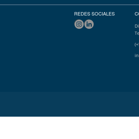
REDES SOCIALES
C
Di
T
(+
i