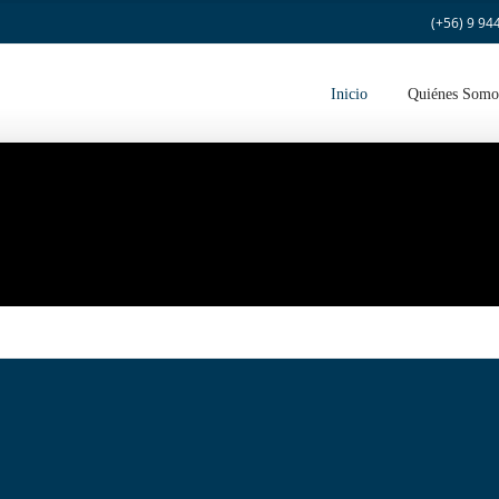
(+56) 9 94
Inicio
Quiénes Somo