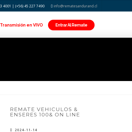
43 4001 | (+56) 45 227 7490
info@rematesandurand.cl
Transmisión en VIVO
Entrar Al Remate
REMATE VEHICULOS &
ENSERES 100& ON LINE
2024-11-14