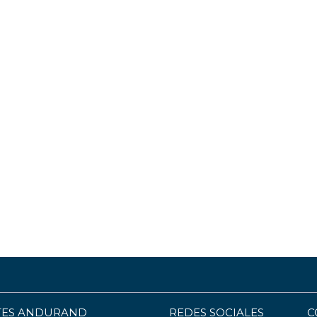
TES ANDURAND
REDES SOCIALES
C