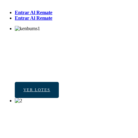
Entrar Al Remate
Entrar Al Remate
BIENES
& MUEBLES
40 años de experiencia
avalan nuestro trabajo
VER LOTES
CONFIABILIDAD, EFICIENCIA Y RESPONSABILID
MARTILLEROS D
EN CADA REMAT