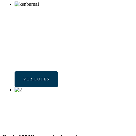
REMATES
DE
PROPIEDADE
Calidad & Experiencia en cada
remate
VER LOTES
CONFIABILIDAD, EFICIENCIA Y RESPONSABILID
MARTILLEROS D
EN CADA REMAT